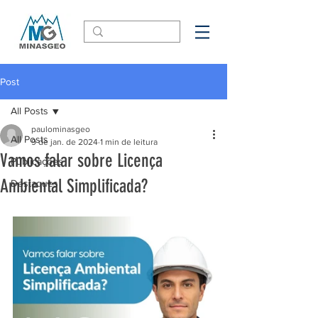
Post
All Posts
paulominasgeo
All Posts
9 de jan. de 2024
1 min de leitura
Vamos falar sobre Licença
Publicações
Ambiental Simplificada?
Destaques