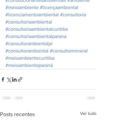
#condiocionantesambientais
#ambiente
#meioambiente
#licençaambiental
#licenciamentoambiental
#consultoria
#consultoriaambiental
#consultoriaambientalcuritiba
#consultoriaambientalparana
#consultorambientalpr
#consultorambiental
#consultormineral
#meioambientecuritiba
#meioambienteparaná
Ver tudo
Posts recentes