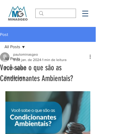
Post
All Posts
paulominasgeo
All Posts
9 de jan. de 2024
1 min de leitura
Você sabe o que são as
Publicações
Condicionantes Ambientais?
Destaques