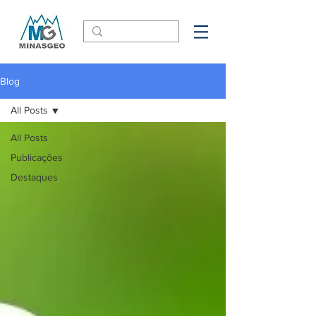
Blog
All Posts
All Posts
Publicações
Destaques